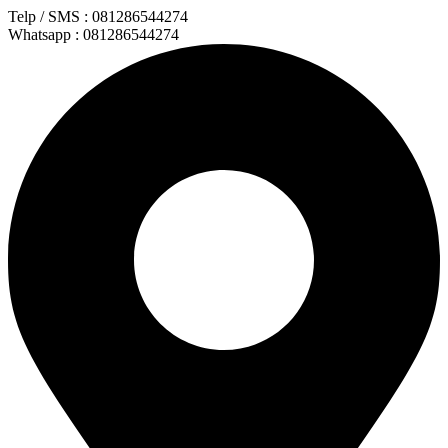
Lewati
Telp / SMS : 081286544274
ke
Whatsapp : 081286544274
konten