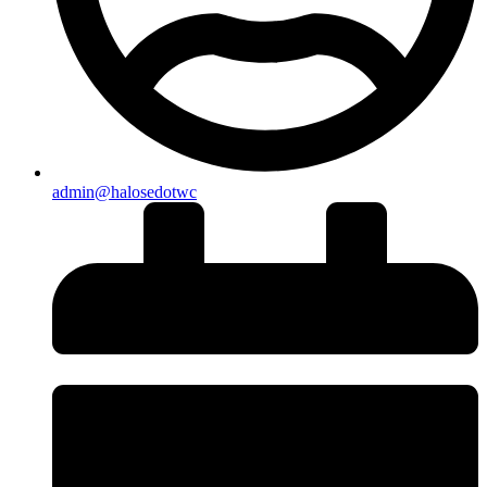
admin@halosedotwc