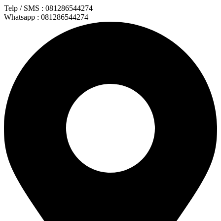
Lewati
Telp / SMS : 081286544274
ke
Whatsapp : 081286544274
konten