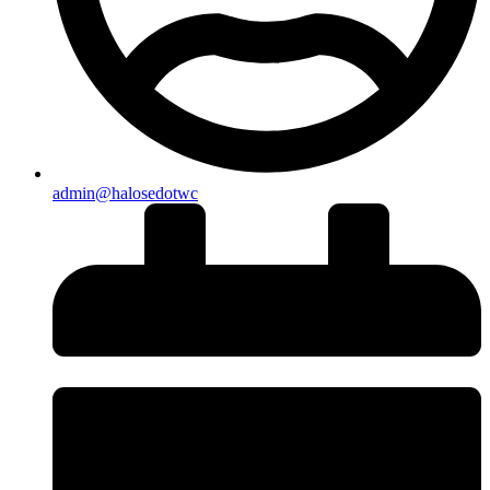
admin@halosedotwc