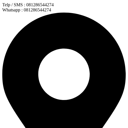
Lewati
Telp / SMS : 081286544274
ke
Whatsapp : 081286544274
konten