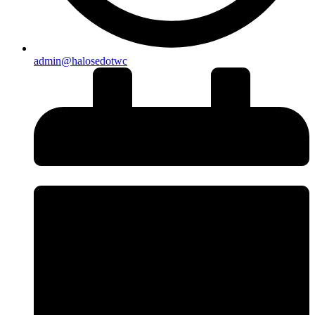
admin@halosedotwc