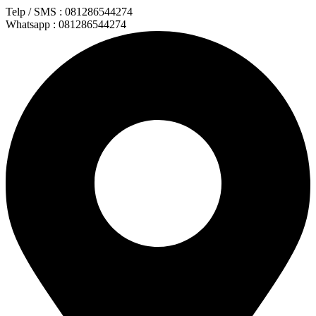
Lewati
Telp / SMS : 081286544274
ke
Whatsapp : 081286544274
konten