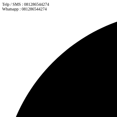
Lewati
Telp / SMS : 081286544274
ke
Whatsapp : 081286544274
konten