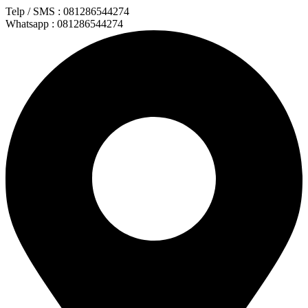
Lewati
Telp / SMS : 081286544274
ke
Whatsapp : 081286544274
konten