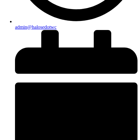
admin@halosedotwc