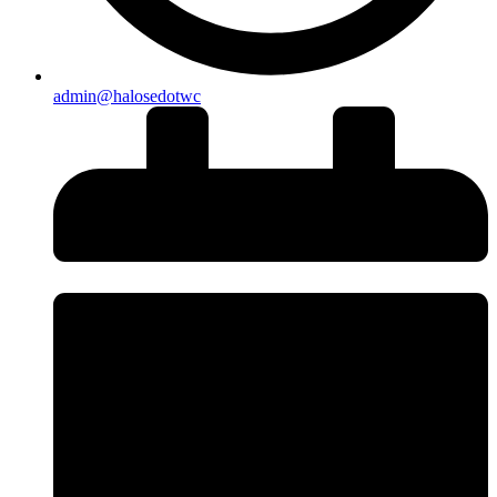
admin@halosedotwc