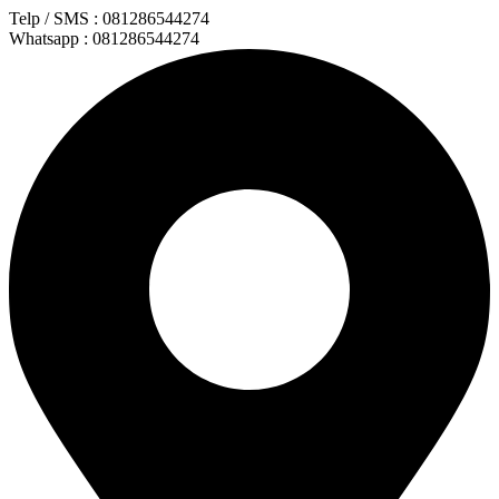
Lewati
Telp / SMS : 081286544274
ke
Whatsapp : 081286544274
konten