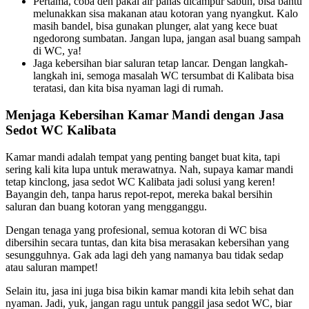
Pertama, coba deh pakai air panas dicampur sabun, bisa bantu
melunakkan sisa makanan atau kotoran yang nyangkut. Kalo
masih bandel, bisa gunakan plunger, alat yang kece buat
ngedorong sumbatan. Jangan lupa, jangan asal buang sampah
di WC, ya!
Jaga kebersihan biar saluran tetap lancar. Dengan langkah-
langkah ini, semoga masalah WC tersumbat di Kalibata bisa
teratasi, dan kita bisa nyaman lagi di rumah.
Menjaga Kebersihan Kamar Mandi dengan Jasa
Sedot WC Kalibata
Kamar mandi adalah tempat yang penting banget buat kita, tapi
sering kali kita lupa untuk merawatnya. Nah, supaya kamar mandi
tetap kinclong, jasa sedot WC Kalibata jadi solusi yang keren!
Bayangin deh, tanpa harus repot-repot, mereka bakal bersihin
saluran dan buang kotoran yang mengganggu.
Dengan tenaga yang profesional, semua kotoran di WC bisa
dibersihin secara tuntas, dan kita bisa merasakan kebersihan yang
sesungguhnya. Gak ada lagi deh yang namanya bau tidak sedap
atau saluran mampet!
Selain itu, jasa ini juga bisa bikin kamar mandi kita lebih sehat dan
nyaman. Jadi, yuk, jangan ragu untuk panggil jasa sedot WC, biar