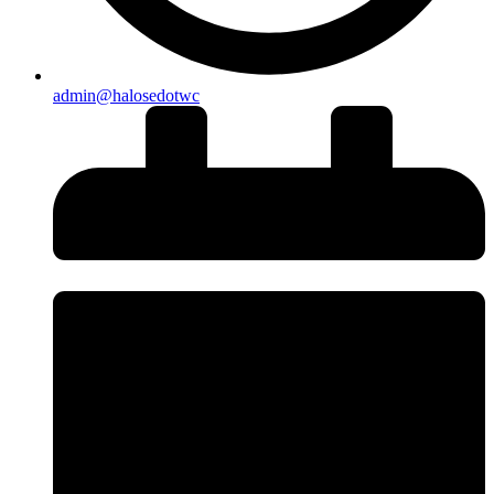
admin@halosedotwc