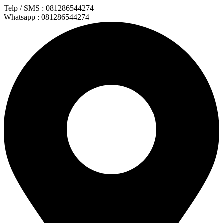
Lewati
Telp / SMS : 081286544274
ke
Whatsapp : 081286544274
konten