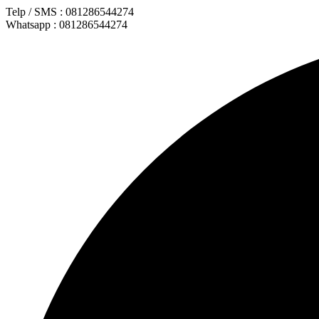
Lewati
Telp / SMS : 081286544274
ke
Whatsapp : 081286544274
konten