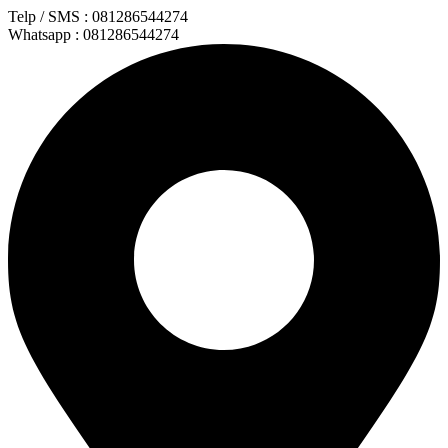
Lewati
Telp / SMS : 081286544274
ke
Whatsapp : 081286544274
konten