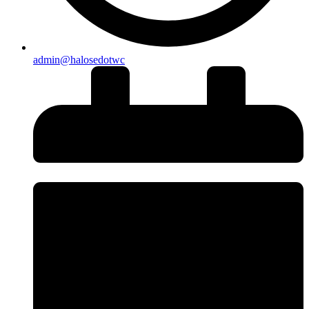
admin@halosedotwc