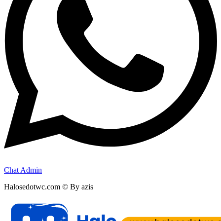
Chat Admin
Halosedotwc.com © By azis