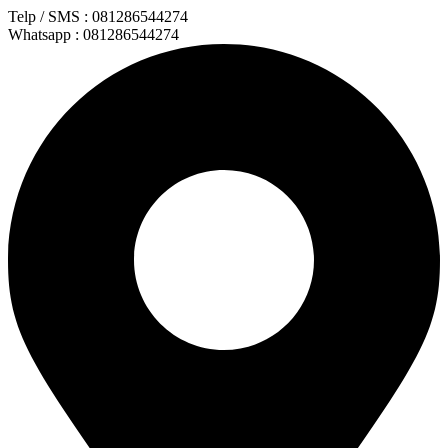
Lewati
Telp / SMS : 081286544274
ke
Whatsapp : 081286544274
konten