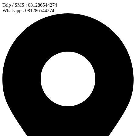
Lewati
Telp / SMS : 081286544274
ke
Whatsapp : 081286544274
konten