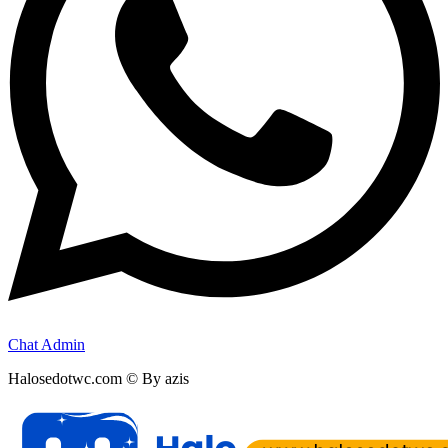
Chat Admin
Halosedotwc.com © By azis