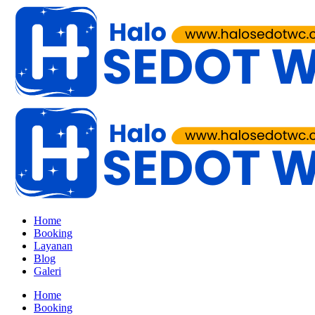
Home
Booking
Layanan
Blog
Galeri
Home
Booking