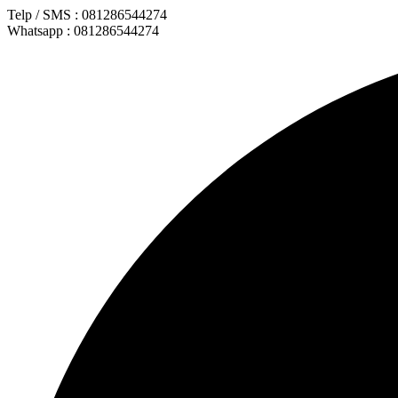
Lewati
Telp / SMS : 081286544274
ke
Whatsapp : 081286544274
konten