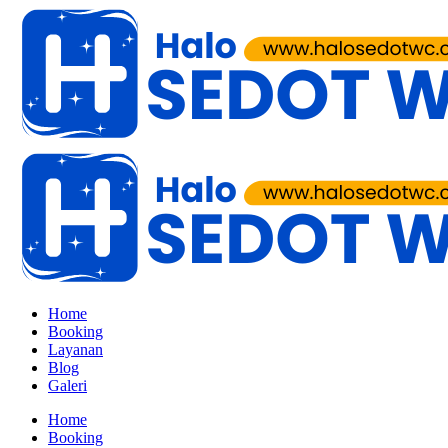
Home
Booking
Layanan
Blog
Galeri
Home
Booking