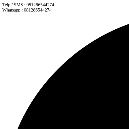
Lewati
Telp / SMS : 081286544274
ke
Whatsapp : 081286544274
konten