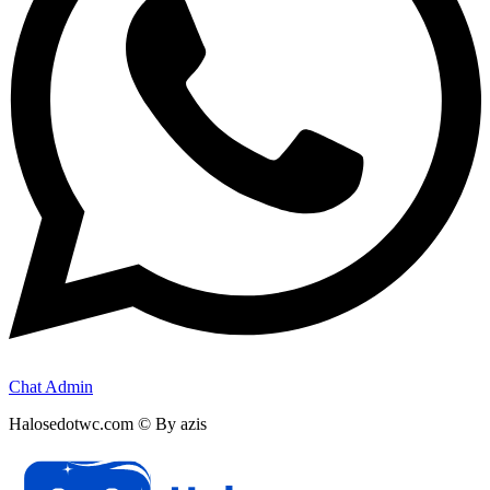
Chat Admin
Halosedotwc.com © By azis