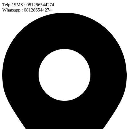
Lewati
Telp / SMS : 081286544274
ke
Whatsapp : 081286544274
konten