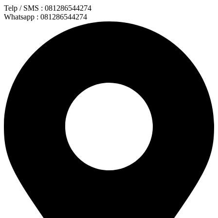
Lewati
Telp / SMS : 081286544274
ke
Whatsapp : 081286544274
konten