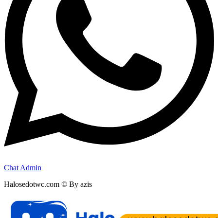
Chat Admin
Halosedotwc.com © By azis