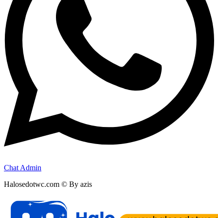
Chat Admin
Halosedotwc.com © By azis