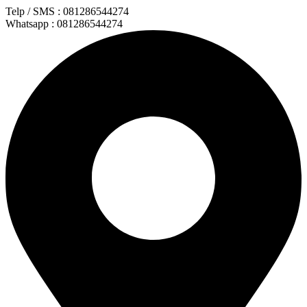
Lewati
Telp / SMS : 081286544274
ke
Whatsapp : 081286544274
konten