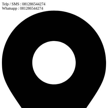
Lewati
Telp / SMS : 081286544274
ke
Whatsapp : 081286544274
konten