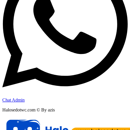
Chat Admin
Halosedotwc.com © By azis