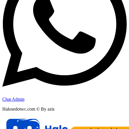
Chat Admin
Halosedotwc.com © By azis