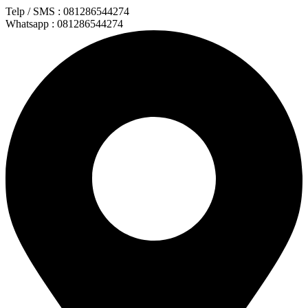
Lewati
Telp / SMS : 081286544274
ke
Whatsapp : 081286544274
konten