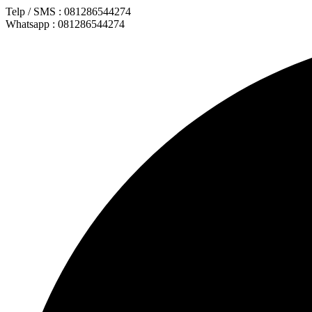
Lewati
Telp / SMS : 081286544274
ke
Whatsapp : 081286544274
konten