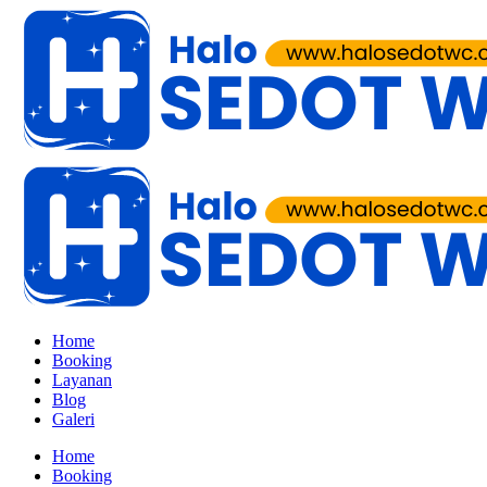
Home
Booking
Layanan
Blog
Galeri
Home
Booking