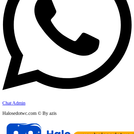
Chat Admin
Halosedotwc.com © By azis