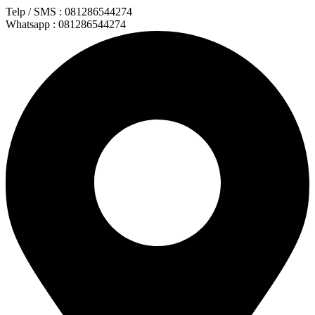
Lewati
Telp / SMS : 081286544274
ke
Whatsapp : 081286544274
konten