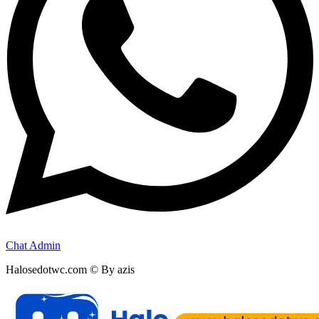
Chat Admin
Halosedotwc.com © By azis