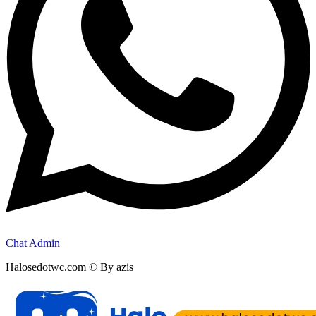
Chat Admin
Halosedotwc.com © By azis