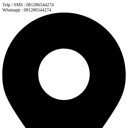
Lewati
Telp / SMS : 081286544274
ke
Whatsapp : 081286544274
konten