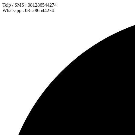
Lewati
Telp / SMS : 081286544274
ke
Whatsapp : 081286544274
konten