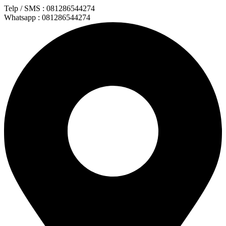
Lewati
Telp / SMS : 081286544274
ke
Whatsapp : 081286544274
konten